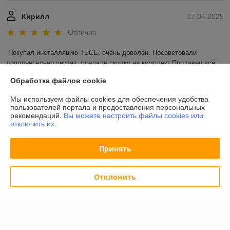
Кирилл
17.04.2025
Отлично
Покупал инсталляцию TECE, очень доволен. Посоветовали 
дополнительно унитаз, сделали скидку на комплект.Продавец всё 
очень грамотно рассказал и посоветовал, остался очень доволен!!!
Обработка файлов cookie
Показать все отзывы
Мы используем файлы cookies для обеспечения удобства
пользователей портала и предоставления персональных
рекомендаций.
Вы можете настроить файлы cookies или
отключить их.
О нас
Принять
Контакты
Отклонить
Доставка и оплата
Полная версия сайта
Политика обработки cookies