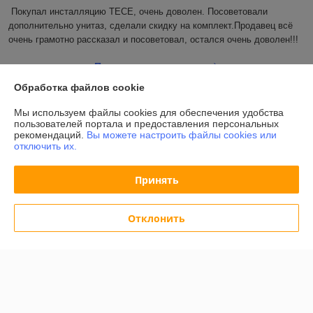
Покупал инсталляцию TECE, очень доволен. Посоветовали 
дополнительно унитаз, сделали скидку на комплект.Продавец всё 
очень грамотно рассказал и посоветовал, остался очень доволен!!!
Показать все отзывы
Обработка файлов cookie
Мы используем файлы cookies для обеспечения удобства
О нас
пользователей портала и предоставления персональных
рекомендаций.
Вы можете настроить файлы cookies или
отключить их.
Контакты
Принять
Доставка и оплата
Полная версия сайта
Отклонить
Политика обработки cookies
Сайт создан на платформе Deal.by