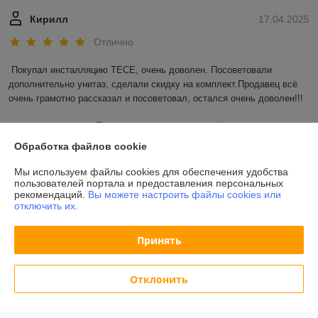
Кирилл
17.04.2025
Отлично
Покупал инсталляцию TECE, очень доволен. Посоветовали 
дополнительно унитаз, сделали скидку на комплект.Продавец всё 
очень грамотно рассказал и посоветовал, остался очень доволен!!!
Показать все отзывы
Обработка файлов cookie
Мы используем файлы cookies для обеспечения удобства
О нас
пользователей портала и предоставления персональных
рекомендаций.
Вы можете настроить файлы cookies или
отключить их.
Контакты
Принять
Доставка и оплата
Полная версия сайта
Отклонить
Политика обработки cookies