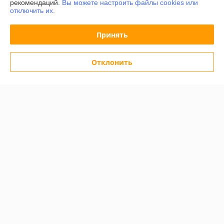
рекомендаций.
Вы можете настроить файлы cookies или
О нас
отключить их.
Контакты
Принять
Доставка и оплата
Отклонить
Полная версия сайта
Политика обработки cookies
Сайт создан на платформе Deal.by
Информация для покупателя
Юридическое лицо:
"ЧТУП"Белсантехснаб""
220136 г.Минск, ул.Одинцова 56-13
Регистрационный номер ЕГР: 191192459
УНП: 191192459