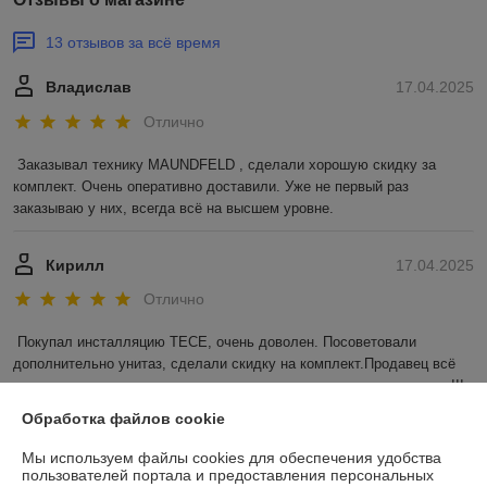
13 отзывов за всё время
Владислав
17.04.2025
Отлично
Заказывал технику MAUNDFELD , сделали хорошую скидку за 
комплект. Очень оперативно доставили. Уже не первый раз 
заказываю у них, всегда всё на высшем уровне.
Кирилл
17.04.2025
Отлично
Покупал инсталляцию TECE, очень доволен. Посоветовали 
дополнительно унитаз, сделали скидку на комплект.Продавец всё 
очень грамотно рассказал и посоветовал, остался очень доволен!!!
Обработка файлов cookie
Показать все отзывы
Мы используем файлы cookies для обеспечения удобства
пользователей портала и предоставления персональных