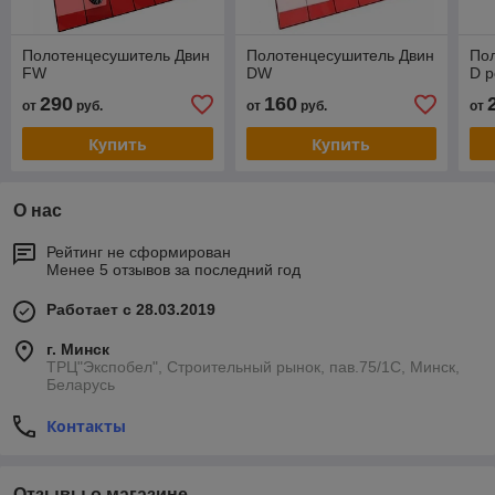
Полотенцесушитель Двин
Полотенцесушитель Двин
По
FW
DW
D 
290
160
от
руб.
от
руб.
от
Купить
Купить
О нас
Рейтинг не сформирован
Менее 5 отзывов за последний год
Работает с 28.03.2019
г. Минск
ТРЦ"Экспобел", Строительный рынок, пав.75/1С, Минск,
Беларусь
Контакты
Отзывы о магазине