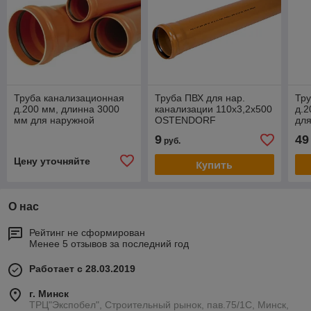
Труба канализационная
Труба ПВХ для нар.
Тру
д.200 мм, длинна 3000
канализации 110х3,2х500
д.2
мм для наружной
OSTENDORF
дл
канализации
ка
9
49
руб.
Цену уточняйте
Купить
О нас
Рейтинг не сформирован
Менее 5 отзывов за последний год
Работает с 28.03.2019
г. Минск
ТРЦ"Экспобел", Строительный рынок, пав.75/1С, Минск,