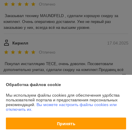
Отлично
Заказывал технику MAUNDFELD , сделали хорошую скидку за 
комплект. Очень оперативно доставили. Уже не первый раз 
заказываю у них, всегда всё на высшем уровне.
Кирилл
17.04.2025
Отлично
Покупал инсталляцию TECE, очень доволен. Посоветовали 
дополнительно унитаз, сделали скидку на комплект.Продавец всё 
очень грамотно рассказал и посоветовал, остался очень доволен!!!
Обработка файлов cookie
Показать все отзывы
Мы используем файлы cookies для обеспечения удобства
пользователей портала и предоставления персональных
рекомендаций.
Вы можете настроить файлы cookies или
О нас
отключить их.
Контакты
Принять