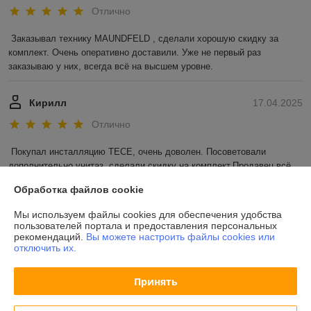
Отлично
Заказывал технику MAUNDFELD , сделали хорошую скидку за 
комплект. Очень оперативно доставили. Уже не первый раз 
заказываю у них, всегда всё на высшем уровне.
Кирилл
17.04.2025
Отлично
Покупал инсталляцию TECE, очень доволен. Посоветовали 
дополнительно унитаз, сделали скидку на комплект.Продавец всё 
очень грамотно рассказал и посоветовал, остался очень доволен!!!
Обработка файлов cookie
Показать все отзывы
Мы используем файлы cookies для обеспечения удобства
пользователей портала и предоставления персональных
рекомендаций.
Вы можете настроить файлы cookies или
отключить их.
О нас
Принять
Контакты