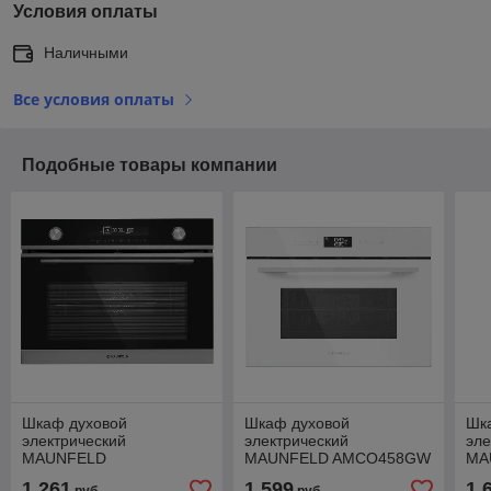
Условия оплаты
Наличными
Все условия оплаты
Подобные товары компании
Шкаф духовой
Шкаф духовой
Шк
электрический
электрический
эл
MAUNFELD
MAUNFELD AMCO458GW
MA
MCMO5013MDS
MC
1 261
1 599
1 